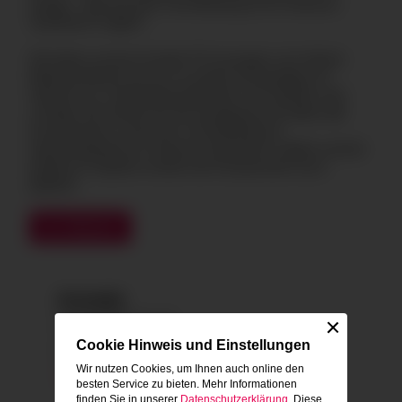
Anlage - egal wie groß. Die Abholung ist an mehreren
Standorten möglich.
Wir bieten unseren Kunden PV-Lösungen vom kleinen
Balkonkraftwerk bis hin zur großen Dachanlage mit
Speicher an. Standardkomponenten und Zubehör sind
vorrätig. Wir beraten bei der Auslegung und stellen alle
Komponenten zusammen. Die Abholung ist
deutschlandweit an mehreren Standorten möglich und bei
größeren Projekten werden die Komponenten auch
geliefert.
Zur Website
Kontakt
Rudolstädter Str. 22
26180 Rastede
Cookie Hinweis und Einstellungen
0170 3885845
Wir nutzen Cookies, um Ihnen auch online den
info@glow-energy.de
besten Service zu bieten. Mehr Informationen
finden Sie in unserer
Datenschutzerklärung
. Diese