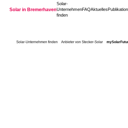
Zum Inhalt springen
Solar-
Solar in Bremerhaven
Unternehmen
FAQ
Aktuelles
Publikatio
finden
Solar-Unternehmen finden
Anbieter von Stecker-Solar
mySolarFutur